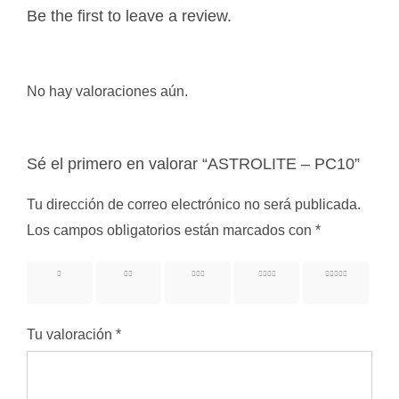
Be the first to leave a review.
No hay valoraciones aún.
Sé el primero en valorar “ASTROLITE – PC10”
Tu dirección de correo electrónico no será publicada.
Los campos obligatorios están marcados con
*
1 de 5
2 de 5
3 de 5
4 de 5
5 de 5
estrellas
estrellas
estrellas
estrellas
estrellas
Tu valoración
*