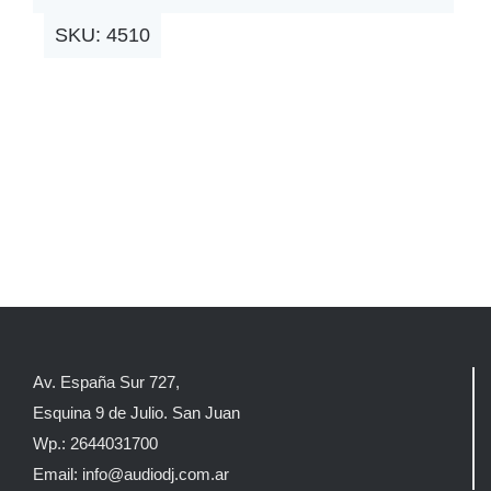
SKU:
4510
Av. España Sur 727,
Esquina 9 de Julio. San Juan
Wp.: 2644031700
Email: info@audiodj.com.ar