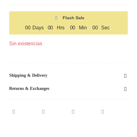
Flash Sale
0
0
Days
0
0
Hrs
0
0
Min
0
0
Sec
Sin existencias
Shipping & Delivery
Returns & Exchanges