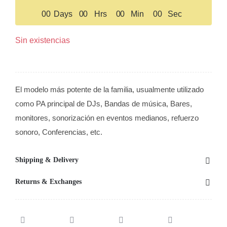
0
0
Days
0
0
Hrs
0
0
Min
0
0
Sec
Sin existencias
El modelo más potente de la familia, usualmente utilizado
como PA principal de DJs, Bandas de música, Bares,
monitores, sonorización en eventos medianos, refuerzo
sonoro, Conferencias, etc.
Shipping & Delivery
Returns & Exchanges